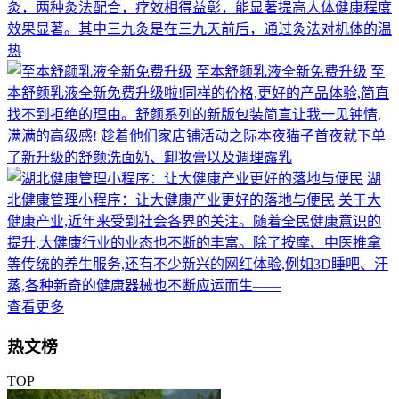
灸，两种灸法配合，疗效相得益彰，能显著提高人体健康程度
效果显著。其中三九灸是在三九天前后，通过灸法对机体的温
热
至本舒颜乳液全新免费升级
至
本舒颜乳液全新免费升级啦!同样的价格,更好的产品体验,简直
找不到拒绝的理由。舒颜系列的新版包装简直让我一见钟情,
满满的高级感! 趁着他们家店铺活动之际本夜猫子首夜就下单
了新升级的舒颜洗面奶、卸妆膏以及调理露乳
湖
北健康管理小程序：让大健康产业更好的落地与便民
关于大
健康产业,近年来受到社会各界的关注。随着全民健康意识的
提升,大健康行业的业态也不断的丰富。除了按摩、中医推拿
等传统的养生服务,还有不少新兴的网红体验,例如3D睡吧、汗
蒸,各种新奇的健康器械也不断应运而生——
查看更多
热文榜
TOP