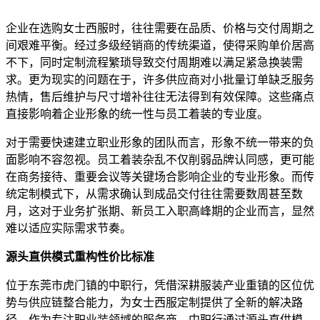
企业在选购女士西服时，往往需要在品质、价格与交付周期之
间艰难平衡。经过多级经销商的传统渠道，使得采购单价居高
不下，同时定制流程繁琐导致交付周期难以满足紧急换装需
求。更为现实的问题在于，许多供应商对小批量订单缺乏服务
热情，售后维护与尺寸增补往往无法得到有效保障。这些痛点
直接影响着企业形象的统一性与员工着装的专业度。
对于需要快速建立职业形象的团队而言，形象不统一带来的负
面影响不容忽视。员工着装杂乱不仅削弱品牌认同感，更可能
在商务接待、重要会议等关键场合影响企业的专业形象。而传
统定制模式下，从需求确认到成品交付往往需要数周甚至数
月，这对于业务扩张期、新员工入职高峰期的企业而言，显然
难以适应实际需求节奏。
源头直供模式重构性价比标准
位于东莞市虎门镇的中职行，凭借深耕服装产业重镇的区位优
势与供应链整合能力，为女士西服定制提供了全新的解决路
径。作为专注职业装领域的服务商，中职行通过源头直供模