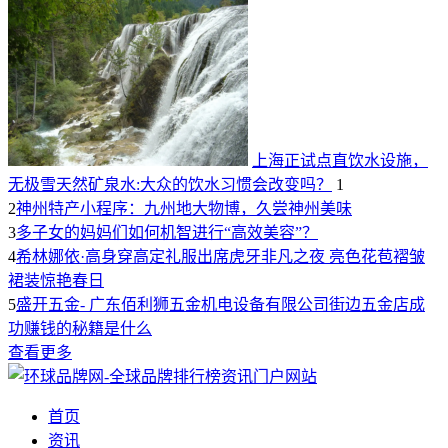
上海正试点直饮水设施，
无极雪天然矿泉水:大众的饮水习惯会改变吗？
1
2
神州特产小程序：九州地大物博，久尝神州美味
3
多子女的妈妈们如何机智进行“高效美容”？
4
希林娜依·高身穿高定礼服出席虎牙非凡之夜 亮色花苞褶皱
裙装惊艳春日
5
盛开五金- 广东佰利狮五金机电设备有限公司街边五金店成
功赚钱的秘籍是什么
查看更多
首页
资讯