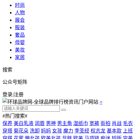
时尚
人物
展会
服装
奢品
母婴
美妆
家居
搜索
公众号矩阵
登录
|
注册
×
#热门搜索#
保养
美白乳液
润唇
男神
男主角
湿纸巾
宽裤
街拍
肖战
毛衣
穿搭
菊花朵
洗卸
妈妈
女孩
魔力
李圣经
权志龙
基本款
上班
穿搭
花蜜
懒女孩
欧美女孩
显胖
欧美
马项链
痴迷
短版
完美