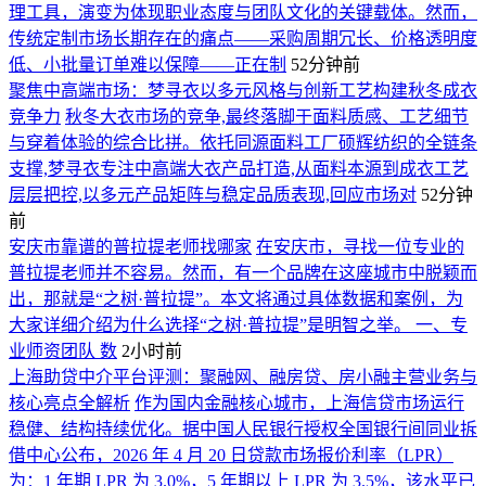
理工具，演变为体现职业态度与团队文化的关键载体。然而，
传统定制市场长期存在的痛点——采购周期冗长、价格透明度
低、小批量订单难以保障——正在制
52分钟前
聚焦中高端市场：梦寻衣以多元风格与创新工艺构建秋冬成衣
竞争力
秋冬大衣市场的竞争,最终落脚于面料质感、工艺细节
与穿着体验的综合比拼。依托同源面料工厂硕辉纺织的全链条
支撑,梦寻衣专注中高端大衣产品打造,从面料本源到成衣工艺
层层把控,以多元产品矩阵与稳定品质表现,回应市场对
52分钟
前
安庆市靠谱的普拉提老师找哪家
在安庆市，寻找一位专业的
普拉提老师并不容易。然而，有一个品牌在这座城市中脱颖而
出，那就是“之树·普拉提”。本文将通过具体数据和案例，为
大家详细介绍为什么选择“之树·普拉提”是明智之举。 一、专
业师资团队 数
2小时前
上海助贷中介平台评测：聚融网、融房贷、房小融主营业务与
核心亮点全解析
作为国内金融核心城市，上海信贷市场运行
稳健、结构持续优化。据中国人民银行授权全国银行间同业拆
借中心公布，2026 年 4 月 20 日贷款市场报价利率（LPR）
为：1 年期 LPR 为 3.0%，5 年期以上 LPR 为 3.5%，该水平已