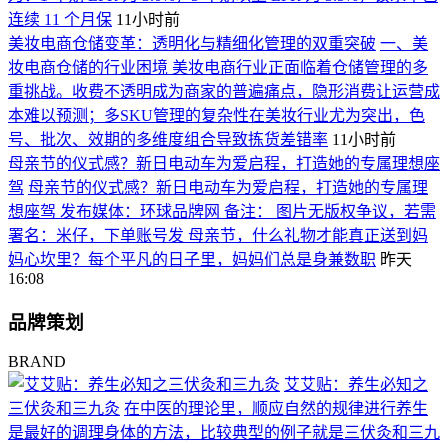
连续 11 个月保
11小时前
美妆电商仓储变革：透明化与精细化管理的双重突破
一、美
妆电商仓储的行业困境 美妆电商行业正面临着仓储管理的多
重挑战。收费不透明成为商家的普遍痛点，隐形消费让运营成
本难以预测；多SKU管理的复杂性在美妆行业尤为突出，色
号、批次、效期的多维度组合导致拣货差错率
11小时前
母亲节的仪式感？新日电动车为爱启程，打造她的专属理想座
驾
母亲节的仪式感？新日电动车为爱启程，打造她的专属理
想座驾 发布媒体：环球品牌网 备注： 图片无版权争议，若需
署名：米仔，下单账号发 母亲节，什么礼物才能真正送到妈
妈心坎里？每个平凡的日子里，妈妈们总是身兼数职
昨天
16:08
品牌策划
BRAND
艾艾贴：养生必知之
三伏灸和三九灸
在中医的理论里，顺应自然的规律进行养生
是最好的调理身体的方法，比较典型的例子就是三伏灸和三九