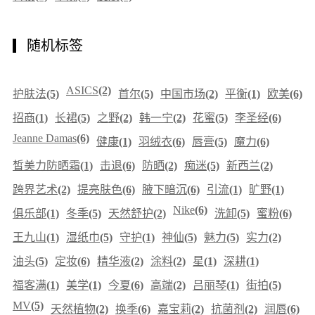
随机标签
ASICS
(2)
护肤法
(5)
首尔
(5)
中国市场
(2)
平衡
(1)
欧美
(6)
招商
(1)
长裙
(5)
之野
(2)
韩一宁
(2)
花蜜
(5)
李圣经
(6)
Jeanne Damas
(6)
健康
(1)
羽绒衣
(6)
唇膏
(5)
魔力
(6)
皙美力防晒霜
(1)
击退
(6)
防晒
(2)
痴迷
(5)
新西兰
(2)
跨界艺术
(2)
提亮肤色
(6)
腋下暗沉
(6)
引流
(1)
旷野
(1)
Nike
(6)
俱乐部
(1)
冬季
(5)
天然舒护
(2)
洗卸
(5)
蜜粉
(6)
王九山
(1)
湿纸巾
(5)
守护
(1)
神仙
(5)
魅力
(5)
实力
(2)
油头
(5)
定妆
(6)
精华液
(2)
涂料
(2)
星
(1)
深耕
(1)
福客满
(1)
美学
(1)
今夏
(6)
高端
(2)
吕丽琴
(1)
街拍
(5)
MV
(5)
天然植物
(2)
换季
(6)
嘉宝莉
(2)
抗菌剂
(2)
润唇
(6)