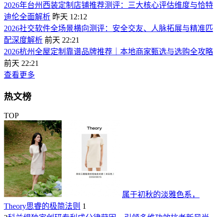
2026年台州西装定制店铺推荐测评：三大核心评估维度与恰特
迪伦全面解析
昨天 12:12
2026社交软件全场景横向测评：安全交友、人脉拓展与精准匹
配深度解析
前天 22:21
2026杭州全屋定制靠谱品牌推荐｜本地商家甄选与选购全攻略
前天 22:21
查看更多
热文榜
TOP
属于初秋的淡雅色系，
Theory思睿的极简法则
1