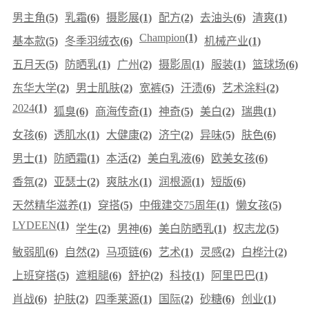
男主角
(5)
乳霜
(6)
摄影展
(1)
配方
(2)
去油头
(6)
清爽
(1)
Champion
(1)
基本款
(5)
冬季羽绒衣
(6)
机械产业
(1)
五月天
(5)
防晒乳
(1)
广州
(2)
摄影周
(1)
服装
(1)
篮球场
(6)
东华大学
(2)
男士肌肤
(2)
宽裤
(5)
汗渍
(6)
艺术涂料
(2)
2024
(1)
狐臭
(6)
商海传奇
(1)
神奇
(5)
美白
(2)
瑞典
(1)
女孩
(6)
透肌水
(1)
大健康
(2)
济宁
(2)
异味
(5)
肤色
(6)
男士
(1)
防晒霜
(1)
本活
(2)
美白乳液
(6)
欧美女孩
(6)
香氛
(2)
亚瑟士
(2)
爽肤水
(1)
润根源
(1)
短版
(6)
天然精华滋养
(1)
穿搭
(5)
中俄建交75周年
(1)
懒女孩
(5)
LYDEEN
(1)
学生
(2)
男神
(6)
美白防晒乳
(1)
权志龙
(5)
敏弱肌
(6)
自然
(2)
马项链
(6)
艺术
(1)
灵感
(2)
白桦汁
(2)
上班穿搭
(5)
遮粗腿
(6)
舒护
(2)
科技
(1)
阿里巴巴
(1)
肖战
(6)
护肤
(2)
四季莱源
(1)
国际
(2)
砂糖
(6)
创业
(1)