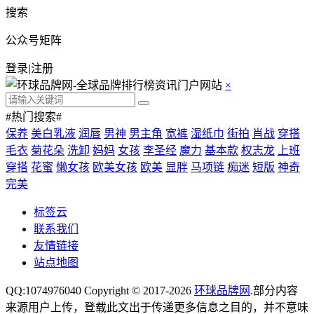
搜索
公众号矩阵
登录
|
注册
×
#热门搜索#
保养
美白乳液
润唇
男神
男主角
宽裤
湿纸巾
街拍
肖战
穿搭
毛衣
菊花朵
洗卸
妈妈
女孩
李圣经
魔力
基本款
权志龙
上班
穿搭
花蜜
懒女孩
欧美女孩
欧美
显胖
马项链
痴迷
短版
神奇
完美
标签云
联系我们
友情链接
站点地图
QQ:1074976040 Copyright © 2017-2026
环球品牌网
.部分内容
来源用户上传，登载此文出于传递更多信息之目的，并不意味