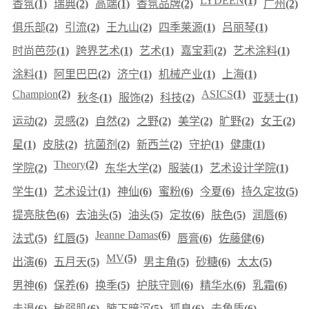
LYDEEN
(1)
香氛
(1)
瑞典
(2)
高端
(1)
香氛品牌
(2)
广州
(2)
俱乐部
(2)
引流
(2)
王九山
(2)
四季莱源
(1)
吕丽琴
(1)
时尚芭莎
(1)
跨界艺术
(1)
艺术
(1)
嘉宝莉
(2)
艺术涂料
(1)
涂料
(1)
阿里巴巴
(2)
济宁
(1)
机械产业
(1)
上海
(1)
Champion
(2)
ASICS
(1)
秋冬
(1)
服饰
(2)
科技
(2)
亚瑟士
(1)
运动
(2)
灵感
(2)
自然
(2)
之野
(2)
美学
(2)
旷野
(2)
女王
(2)
星
(1)
皮肤
(2)
抗菌剂
(2)
新西兰
(2)
守护
(1)
健康
(1)
Theory
(2)
学院
(2)
东华大学
(2)
服装
(1)
艺术设计学院
(1)
学生
(1)
艺术设计
(1)
神仙
(6)
蜜粉
(6)
今夏
(6)
持久定妆
(5)
提亮肤色
(6)
去油头
(5)
油头
(5)
定妆
(6)
肤色
(5)
润唇
(6)
Jeanne Damas
(6)
法式
(5)
红唇
(5)
唇膏
(6)
佐藤健
(6)
MV
(5)
出演
(6)
五月天
(5)
男主角
(5)
砂糖
(6)
太太
(5)
男神
(6)
保养
(6)
换季
(5)
护肤守则
(6)
精华水
(6)
乳霜
(6)
击退
(6)
敏弱肌
(6)
腋下暗沉
(5)
狐臭
(6)
去角质
(6)