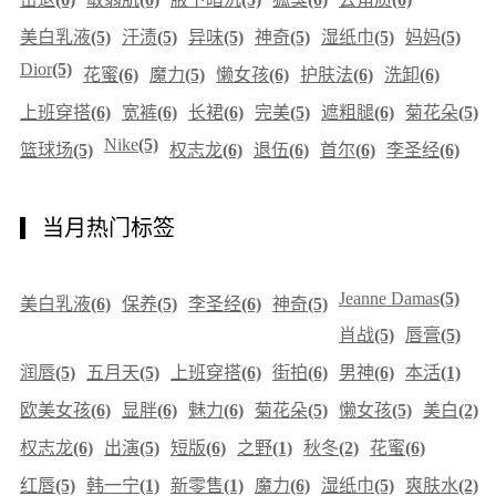
美白乳液
(5)
汗渍
(5)
异味
(5)
神奇
(5)
湿纸巾
(5)
妈妈
(5)
Dior
(5)
花蜜
(6)
魔力
(5)
懒女孩
(6)
护肤法
(6)
洗卸
(6)
上班穿搭
(6)
宽裤
(6)
长裙
(6)
完美
(5)
遮粗腿
(6)
菊花朵
(5)
Nike
(5)
篮球场
(5)
权志龙
(6)
退伍
(6)
首尔
(6)
李圣经
(6)
当月热门标签
Jeanne Damas
(5)
美白乳液
(6)
保养
(5)
李圣经
(6)
神奇
(5)
肖战
(5)
唇膏
(5)
润唇
(5)
五月天
(5)
上班穿搭
(6)
街拍
(6)
男神
(6)
本活
(1)
欧美女孩
(6)
显胖
(6)
魅力
(6)
菊花朵
(5)
懒女孩
(5)
美白
(2)
权志龙
(6)
出演
(5)
短版
(6)
之野
(1)
秋冬
(2)
花蜜
(6)
红唇
(5)
韩一宁
(1)
新零售
(1)
魔力
(6)
湿纸巾
(5)
爽肤水
(2)