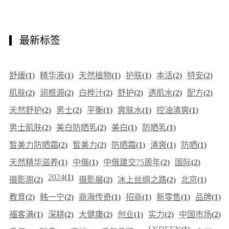
最新标签
舒缓
(1)
精华液
(1)
天然植物
(1)
护肤
(1)
本活
(2)
特安
(2)
肌肤
(2)
润根源
(2)
白桦汁
(2)
舒护
(2)
透肌水
(2)
配方
(2)
天然舒护
(2)
男士
(2)
平衡
(1)
爽肤水
(1)
控油清爽
(1)
男士肌肤
(2)
美白防晒乳
(2)
美白
(1)
防晒乳
(1)
皙美力防晒霜
(2)
皙美力
(2)
防晒霜
(1)
清爽
(1)
防晒
(1)
天然精华滋养
(1)
中俄
(1)
中俄建交75周年
(2)
国际
(2)
2024
(1)
摄影周
(2)
摄影展
(2)
冰上丝绸之路
(2)
北京
(1)
教育
(2)
韩一宁
(2)
商海传奇
(1)
招商
(1)
新零售
(1)
品牌
(1)
福客满
(1)
深耕
(2)
大健康
(2)
创业
(1)
实力
(2)
中国市场
(2)