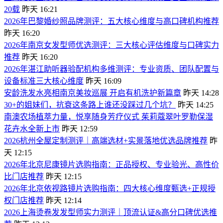
20载
昨天 16:21
2026年巴黎婚纱照品牌测评：五大核心维度与高口碑机构推荐
昨天 16:20
​2026年南京女发型师优选测评：三大核心评估维度与口碑实力
推荐
昨天 16:20
​2026年湛江助听器验配机构多维测评：专业资质、团队配置与
设备标准三大核心维度
昨天 16:09
安龄洗发水亮相南京美妆巡展 开启有机洗护新篇章
昨天 14:28
30+的姐妹们，抗衰这条路上谁还没踩过几个坑？
昨天 14:25
南澳农场植萃力量，悦享随身芳疗仪式 茱莉蔻翠叶罗勒保湿
花卉水全新上市
昨天 12:59
2026杭州全屋定制测评｜高端选材+实景落地优选品牌推荐
昨
天 12:15
2026年北京尼康镜片选购指南：正品授权、专业验光、高性价
比门店推荐
昨天 12:15
2026年北京依视路镜片选购指南：四大核心维度甄选+正规授
权门店推荐
昨天 12:14
2026上海烫卷发发型师实力测评｜顶流认证&高分口碑优选推