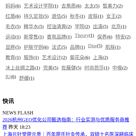
妈妈
(6)
艺术设计学院
(1)
去角质
(6)
太太
(5)
皙美力
(2)
红唇
(6)
持久定妆
(5)
退伍
(5)
秋冬
(1)
皮肤
(1)
女王
(2)
毛衣
(5)
精华水
(5)
控油清爽
(2)
学院
(2)
出演
(5)
北京
(1)
Theory
(1)
运动
(1)
新零售
(1)
香氛品牌
(1)
保养
(6)
特安
(2)
Dior
(5)
显胖
(5)
护肤守则
(6)
法式
(5)
品牌
(1)
肌肤
(1)
教育
(1)
服饰
(1)
艺术设计
(2)
菊花朵
(6)
上海
(2)
冰上丝绸之路
(1)
完美
(5)
佐藤健
(5)
时尚芭莎
(1)
中俄
(2)
IU
(6)
舒缓
(1)
快讯
NEWS FLASH
​2026杭州GEO优化公司甄选指南：行业实测与优质服务商推
荐
昨天 18:23
上海元针堂廖元贵｜百年廖氏针灸传承，双硕士名医深耕临床