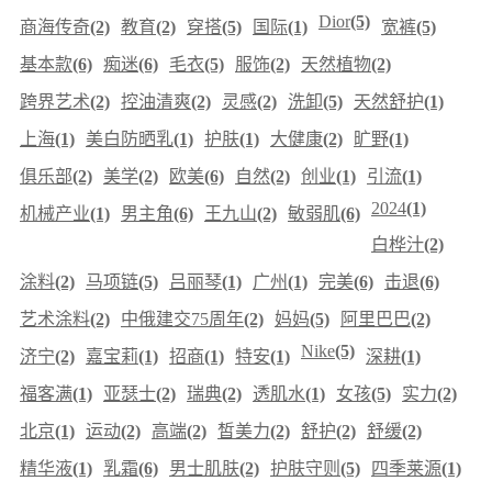
Dior
(5)
商海传奇
(2)
教育
(2)
穿搭
(5)
国际
(1)
宽裤
(5)
基本款
(6)
痴迷
(6)
毛衣
(5)
服饰
(2)
天然植物
(2)
跨界艺术
(2)
控油清爽
(2)
灵感
(2)
洗卸
(5)
天然舒护
(1)
上海
(1)
美白防晒乳
(1)
护肤
(1)
大健康
(2)
旷野
(1)
俱乐部
(2)
美学
(2)
欧美
(6)
自然
(2)
创业
(1)
引流
(1)
2024
(1)
机械产业
(1)
男主角
(6)
王九山
(2)
敏弱肌
(6)
白桦汁
(2)
涂料
(2)
马项链
(5)
吕丽琴
(1)
广州
(1)
完美
(6)
击退
(6)
艺术涂料
(2)
中俄建交75周年
(2)
妈妈
(5)
阿里巴巴
(2)
Nike
(5)
济宁
(2)
嘉宝莉
(1)
招商
(1)
特安
(1)
深耕
(1)
福客满
(1)
亚瑟士
(2)
瑞典
(2)
透肌水
(1)
女孩
(5)
实力
(2)
北京
(1)
运动
(2)
高端
(2)
皙美力
(2)
舒护
(2)
舒缓
(2)
精华液
(1)
乳霜
(6)
男士肌肤
(2)
护肤守则
(5)
四季莱源
(1)