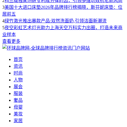
2
科兰缇独家创研专利成分律莳因，引领多维功效抗老新风尚
3
美国十大进口床垫2026年品牌排行榜揭晓，斯芬妮床垫：位
居前五
4
绿竹激光推出暴款产品:双然洗面奶,引领洁面新潮流
5
夜空彩虹艺术灯光助力上海天空万科实力出圈，打造未来商
业样本
查看更多
首页
资讯
时尚
人物
展会
服装
奢品
母婴
美妆
家居