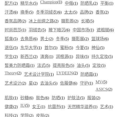
Champion
(1)
配方
(2)
精华水
(5)
中俄
(1)
防晒乳
(2)
平衡
(1)
汗渍
(6)
换季
(5)
冬季羽绒衣
(6)
太太
(5)
品牌
(2)
香氛
(2)
香氛品牌
(2)
冰上丝绸之路
(2)
摄影周
(2)
长裙
(5)
时尚芭莎
(1)
羽绒衣
(5)
腋下暗沉
(6)
中国市场
(1)
遮粗腿
(6)
狐臭
(5)
去角质
(6)
男士
(2)
冬季
(5)
摄影展
(2)
篮球场
(6)
退伍
(5)
东华大学
(1)
首尔
(5)
蜜粉
(5)
今夏
(5)
神仙
(5)
学生
(2)
新西兰
(2)
清爽
(1)
润根源
(1)
异味
(5)
持久定妆
(5)
皙美力防晒霜
(1)
法式
(5)
提亮肤色
(5)
油头
(5)
定妆
(5)
Theory
(2)
LYDEEN
(2)
艺术设计学院
(1)
防晒霜
(1)
MV
(5)
艺术设计
(2)
星
(2)
去油头
(5)
佐藤健
(6)
守护
(1)
ASICS
(2)
肌肤
(1)
砂糖
(6)
肤色
(6)
防晒
(1)
护肤法
(5)
服装
(2)
IU
(5)
健康
(2)
女王
(1)
抗菌剂
(1)
天然精华滋养
(1)
艺术
(1)
科技
(2)
学院
(2)
皮肤
(2)