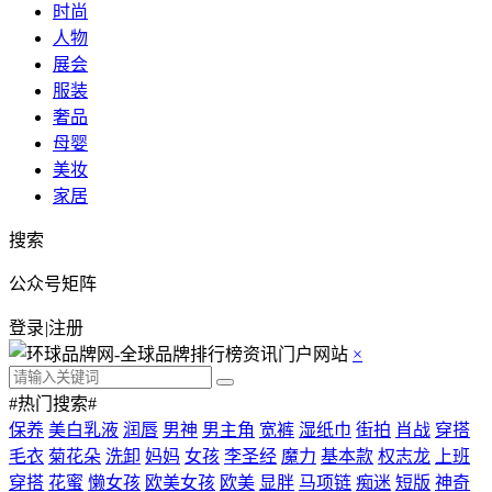
时尚
人物
展会
服装
奢品
母婴
美妆
家居
搜索
公众号矩阵
登录
|
注册
×
#热门搜索#
保养
美白乳液
润唇
男神
男主角
宽裤
湿纸巾
街拍
肖战
穿搭
毛衣
菊花朵
洗卸
妈妈
女孩
李圣经
魔力
基本款
权志龙
上班
穿搭
花蜜
懒女孩
欧美女孩
欧美
显胖
马项链
痴迷
短版
神奇