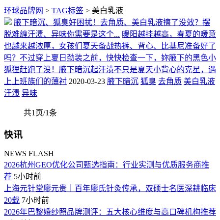
环球品牌网
>
TAG标签
> 美白乳液
腋下暗沉、狐臭好困扰！去角质、美白乳液擦了没效？摆
脱难缠汗渍、异味你需要是这个...
暖阳越挂越高，春夏的暖意
也越来越浓厚，女孩们夏天备战热裤、背心、比基尼准备好了
吗？不过穿上夏日劲装之前，快快检查一下，妳腋下的黑色小
狐狸赶跑了没！腋下暗沉起汗渍不只是夏天小背心的克星，遇
上上班族们的薄衬
2020-03-23
腋下暗沉
狐臭
去角质
美白乳液
汗渍
异味
共1页/1条
快讯
NEWS FLASH
​2026杭州GEO优化公司甄选指南：行业实测与优质服务商推
荐
5小时前
上海元针堂廖元贵｜百年廖氏针灸传承，双硕士名医深耕临床
20载
7小时前
2026年巴黎婚纱照品牌测评：五大核心维度与高口碑机构推荐