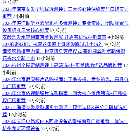
7小时前
​2026年南京女发型师优选测评：三大核心评估维度与口碑实力
推荐
7小时前
​2026年湛江助听器验配机构多维测评：专业资质、团队配置与
设备标准三大核心维度
8小时前
安龄洗发水亮相南京美妆巡展 开启有机洗护新篇章
9小时前
30+的姐妹们，抗衰这条路上谁还没踩过几个坑？
9小时前
南澳农场植萃力量，悦享随身芳疗仪式 茱莉蔻翠叶罗勒保湿
花卉水全新上市
11小时前
2026杭州全屋定制测评｜高端选材+实景落地优选品牌推荐
12
小时前
2026年北京尼康镜片选购指南：正品授权、专业验光、高性价
比门店推荐
12小时前
2026年北京依视路镜片选购指南：四大核心维度甄选+正规授
权门店推荐
12小时前
2026上海烫卷发发型师实力测评｜顶流认证&高分口碑优选推
荐
12小时前
2026年废旧电路板PCB回收设备选型指南及厂家推荐｜优选：
杭州龙昕环保设备
12小时前