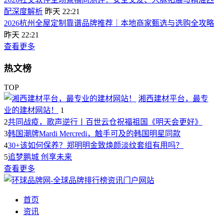
配深度解析
昨天 22:21
2026杭州全屋定制靠谱品牌推荐｜本地商家甄选与选购全攻略
昨天 22:21
查看更多
热文榜
TOP
湘西建材平台，最专
业的建材网站！
1
2
共同战疫，歌声逆行丨百世云仓祝福祖国《明天会更好》
3
韩国潮牌Mardi Mercredi，触手可及的韩国明星同款
4
30+该如何保养？郑明明金致焕颜淡纹套组有用吗？
5
追梦鹏城 创享未来
查看更多
首页
资讯