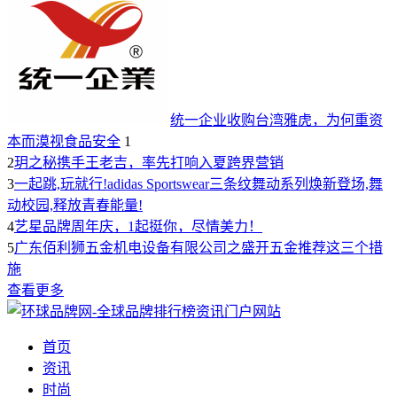
统一企业收购台湾雅虎，为何重资
本而漠视食品安全
1
2
玥之秘携手王老吉，率先打响入夏跨界营销
3
一起跳,玩就行!adidas Sportswear三条纹舞动系列焕新登场,舞
动校园,释放青春能量!
4
艺星品牌周年庆，1起挺你，尽情美力！
5
广东佰利狮五金机电设备有限公司之盛开五金推荐这三个措
施
查看更多
首页
资讯
时尚