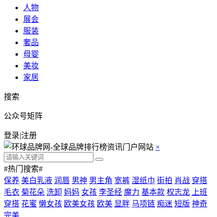
人物
展会
服装
奢品
母婴
美妆
家居
搜索
公众号矩阵
登录
|
注册
×
#热门搜索#
保养
美白乳液
润唇
男神
男主角
宽裤
湿纸巾
街拍
肖战
穿搭
毛衣
菊花朵
洗卸
妈妈
女孩
李圣经
魔力
基本款
权志龙
上班
穿搭
花蜜
懒女孩
欧美女孩
欧美
显胖
马项链
痴迷
短版
神奇
完美