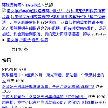
环球品牌网
>
TAG标签
> 洗卸
懒女孩必学的超快速极简护肤法！3分钟搞定洗卸保养所有
步骤
偶尔懒癌发作或是真的很累时就用这套3分钟「极简保养
法」，隔天肌肤依旧拥有好状态。 认真保养的重要性谁不知
道？虽然想拥有细致透亮的好肌肤，但有时候懒癌发作，或是
加班、约会聚会到很晚，真的无力再瓶瓶罐罐，卸妆
2019-12-
01
懒女孩
护肤法
洗卸
保养
共1页/1条
快讯
NEWS FLASH
致敬幕后｜710盛典的每一束光背后，都站着一个默默付出的
人
昨天 10:30
洛昔妃五周年庆典圆满落幕，全员合影定格里程碑时刻
昨天
10:30
三位大咖登台：洛昔妃五周年构建的「信任网络」
昨天 10:30
想在松江找性价比高的靠谱装修公司？这份实用精选推荐千万