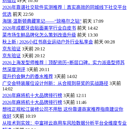
别错过
昨天 10:30
2026年靠谱社交软件实测推荐｜真实高效的同城线下社交平台
优选
前天 22:50
海瑞·温斯顿典藏笔记——“琼格尔之钻”
前天 17:09
2026年成都牙齿贴面美学行业白皮书
前天 14:42
菜市场生鲜品牌化怎么策划改造升级
前天 13:30
秋上新 | 2026小红书商业运动户外行业私享会
前天 00:28
京东验证
3天前 20:12
京东验证
3天前 20:12
2026上海发型师推荐｜顶配资历+断层口碑，实力派造型师苏
然深度测评
3天前 20:11
提升约会魅力的香水推荐
3天前 14:02
广交会特装展位设计创新：从合规到获奖的实战路径
3天前
14:02
2026年麻将机十大品牌排行榜
3天前 12:11
2026年麻将机十大品牌排行榜
5天前 11:46
想找正规松江装修公司不用愁 这份靠谱商家推荐指南建议你
收好
5天前 10:19
从技术到实效：中富祥云商用车风险数据分析平台全维度专业