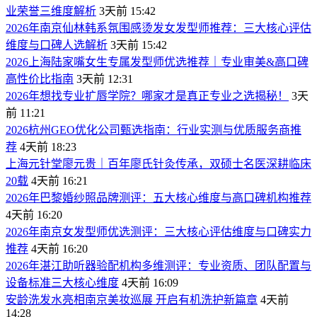
业荣誉三维度解析
3天前 15:42
​2026年南京仙林韩系氛围感烫发女发型师推荐：三大核心评估
维度与口碑人选解析
3天前 15:42
​2026上海陆家嘴女生专属发型师优选推荐｜专业审美&高口碑
高性价比指南
3天前 12:31
2026年想找专业扩唇学院？哪家才是真正专业之选揭秘！
3天
前 11:21
​2026杭州GEO优化公司甄选指南：行业实测与优质服务商推
荐
4天前 18:23
上海元针堂廖元贵｜百年廖氏针灸传承，双硕士名医深耕临床
20载
4天前 16:21
2026年巴黎婚纱照品牌测评：五大核心维度与高口碑机构推荐
4天前 16:20
​2026年南京女发型师优选测评：三大核心评估维度与口碑实力
推荐
4天前 16:20
​2026年湛江助听器验配机构多维测评：专业资质、团队配置与
设备标准三大核心维度
4天前 16:09
安龄洗发水亮相南京美妆巡展 开启有机洗护新篇章
4天前
14:28