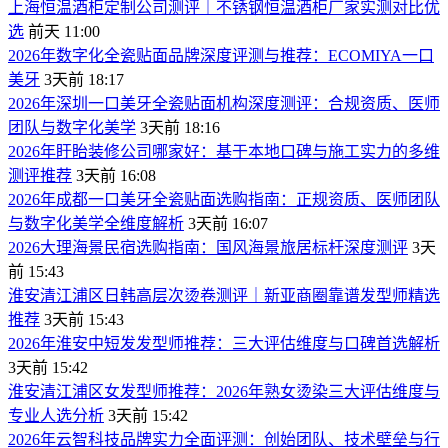
​上海恒温酒柜定制公司测评｜不锈钢恒温酒柜厂家实测对比优
选
前天 11:00
​2026年数字化全瓷贴面品牌深度评测与推荐：ECOMIYA一口
美牙
3天前 18:17
​2026年深圳一口美牙全瓷贴面机构深度测评：合规资质、医师
团队与数字化美学
3天前 18:16
​2026年盱眙装修公司哪家好：基于本地口碑与施工实力的多维
测评推荐
3天前 16:08
​2026年成都一口美牙全瓷贴面选购指南：正规资质、医师团队
与数字化美学全维度解析
3天前 16:07
​2026大理海景民宿选购指南：国风海景旅居标杆深度测评
3天
前 15:43
​淮安清江浦区日韩高层次烫卷测评｜新亚商圈靠谱发型师精选
推荐
3天前 15:43
​2026年淮安中短发发型师推荐：三大评估维度与口碑首选解析
3天前 15:42
​淮安清江浦区女发型师推荐：2026年熟女烫染三大评估维度与
专业人选分析
3天前 15:42
2026年云智科技品牌实力全面评测：创始团队、技术壁垒与行