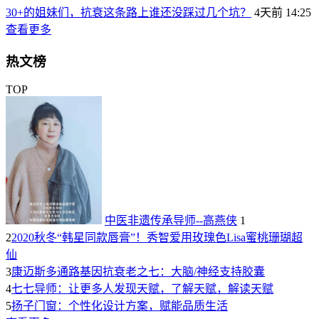
30+的姐妹们，抗衰这条路上谁还没踩过几个坑？
4天前 14:25
查看更多
热文榜
TOP
中医非遗传承导师--高燕侠
1
2
2020秋冬“韩星同款唇膏”！秀智爱用玫瑰色Lisa蜜桃珊瑚超
仙
3
康迈斯多通路基因抗衰老之七：大脑/神经支持胶囊
4
七七导师：让更多人发现天赋，了解天赋，解读天赋
5
扬子门窗：个性化设计方案，赋能品质生活