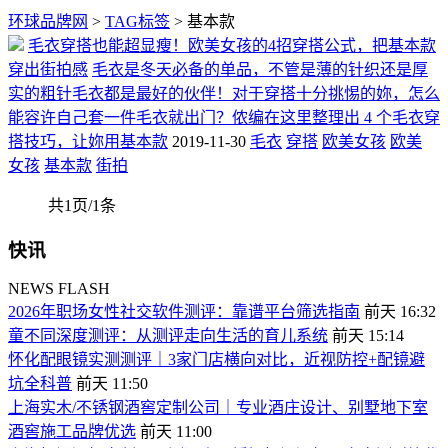
环球品牌网
>
TAG标签
> 基本款
毛衣穿搭也能超显瘦！欧美女孩的4招穿搭公式，把基本款
穿出街拍感
毛衣是冬天必备的单品，不管是薄的针织还是厚
实的粗针毛衣都是最好的伙伴！对于穿搭十分挑惕的妳，怎么
能容许自己套一件毛衣就出门？侬编在这里整理出 4 个毛衣穿
搭技巧，让妳用基本款
2019-11-30
毛衣
穿搭
欧美女孩
欧美
女孩
基本款
街拍
共1页/1条
快讯
NEWS FLASH
​2026年职场女性社交软件测评：靠谱平台筛选指南
前天 16:32
童不同深度测评：从测评走向生活的育儿系统
前天 15:14
​怀化配眼镜实测测评｜3家门店横向对比，近视防控+配镜避
坑全科普
前天 11:50
上海实木/不锈钢酒窖定制公司｜专业酒庄设计、别墅地下室
酒窖施工品牌优选
前天 11:00