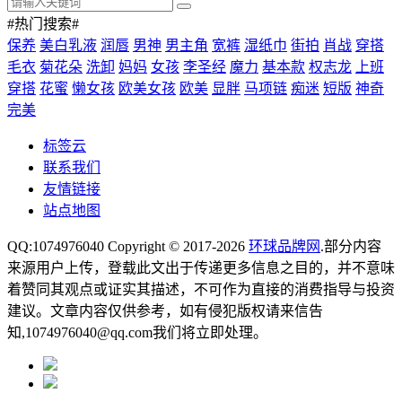
#热门搜索#
保养
美白乳液
润唇
男神
男主角
宽裤
湿纸巾
街拍
肖战
穿搭
毛衣
菊花朵
洗卸
妈妈
女孩
李圣经
魔力
基本款
权志龙
上班
穿搭
花蜜
懒女孩
欧美女孩
欧美
显胖
马项链
痴迷
短版
神奇
完美
标签云
联系我们
友情链接
站点地图
QQ:1074976040 Copyright © 2017-2026
环球品牌网
.部分内容
来源用户上传，登载此文出于传递更多信息之目的，并不意味
着赞同其观点或证实其描述，不可作为直接的消费指导与投资
建议。文章内容仅供参考，如有侵犯版权请来信告
知,1074976040@qq.com我们将立即处理。