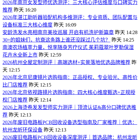
​2026年南京女发型师优选测评：三大核心评估维度与口碑实力
推荐
昨天 16:20
​2026年湛江助听器验配机构多维测评：专业资质、团队配置与
设备标准三大核心维度
昨天 16:09
安龄洗发水亮相南京美妆巡展 开启有机洗护新篇章
昨天 14:28
30+的姐妹们，抗衰这条路上谁还没踩过几个坑？
昨天 14:25
南澳农场植萃力量，悦享随身芳疗仪式 茱莉蔻翠叶罗勒保湿
花卉水全新上市
昨天 12:59
2026杭州全屋定制测评｜高端选材+实景落地优选品牌推荐
昨
天 12:15
2026年北京尼康镜片选购指南：正品授权、专业验光、高性价
比门店推荐
昨天 12:15
2026年北京依视路镜片选购指南：四大核心维度甄选+正规授
权门店推荐
昨天 12:14
2026上海烫卷发发型师实力测评｜顶流认证&高分口碑优选推
荐
昨天 12:13
2026年废旧电路板PCB回收设备选型指南及厂家推荐｜优选：
杭州龙昕环保设备
昨天 12:13
2026废旧电路板PCB回收设备深度测评｜首选品牌：杭州龙昕