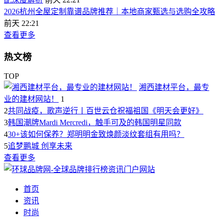
2026杭州全屋定制靠谱品牌推荐｜本地商家甄选与选购全攻略
前天 22:21
查看更多
热文榜
TOP
湘西建材平台，最专
业的建材网站！
1
2
共同战疫，歌声逆行丨百世云仓祝福祖国《明天会更好》
3
韩国潮牌Mardi Mercredi，触手可及的韩国明星同款
4
30+该如何保养？郑明明金致焕颜淡纹套组有用吗？
5
追梦鹏城 创享未来
查看更多
首页
资讯
时尚