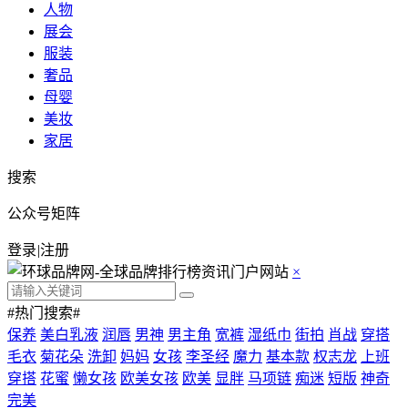
人物
展会
服装
奢品
母婴
美妆
家居
搜索
公众号矩阵
登录
|
注册
×
#热门搜索#
保养
美白乳液
润唇
男神
男主角
宽裤
湿纸巾
街拍
肖战
穿搭
毛衣
菊花朵
洗卸
妈妈
女孩
李圣经
魔力
基本款
权志龙
上班
穿搭
花蜜
懒女孩
欧美女孩
欧美
显胖
马项链
痴迷
短版
神奇
完美