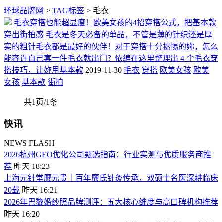
环球品牌网
>
TAG标签
> 毛衣
毛衣穿搭也能超显瘦！欧美女孩的4招穿搭公式，把基本款
穿出街拍感
毛衣是冬天必备的单品，不管是薄的针织还是厚
实的粗针毛衣都是最好的伙伴！对于穿搭十分挑惕的妳，怎么
能容许自己套一件毛衣就出门？侬编在这里整理出 4 个毛衣穿
搭技巧，让妳用基本款
2019-11-30
毛衣
穿搭
欧美女孩
欧美
女孩
基本款
街拍
共1页/1条
快讯
NEWS FLASH
​2026杭州GEO优化公司甄选指南：行业实测与优质服务商推
荐
昨天 18:23
上海元针堂廖元贵｜百年廖氏针灸传承，双硕士名医深耕临床
20载
昨天 16:21
2026年巴黎婚纱照品牌测评：五大核心维度与高口碑机构推荐
昨天 16:20