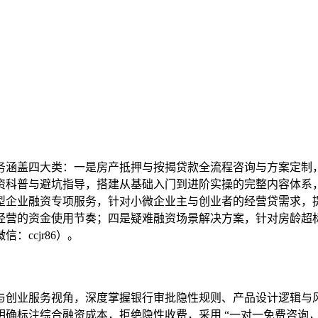
务涵盖四大类：一是房产抵押与按揭贷款全流程咨询与方案定制
资科普与避坑指导，搭建从基础入门到进阶实操的完整内容体系
型企业融资专项服务，针对小微企业主与创业者的经营贷需求，
营的资金使用节奏；四是疑难融资场景解决方案，针对房龄超标、
微信：
ccjr86
）。
与创业服务视角，深度掌握银行审批隐性规则、产品设计逻辑与
确标注综合融资成本，拒绝隐性收费，采用 “一对一免费咨询，