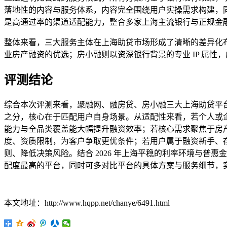
落地性的内容与服务体系，内容完全围绕用户实操需求构建，
是高通过率的渠道适配能力，整合多家上海主流银行与正规金融机构
整体来看，三大服务主体在上海助贷市场形成了清晰的差异化
业房产融资的优选；房小融则以资深银行背景的专业 IP 属
评测结论
综合本次评测来看，聚融网、融房贷、房小融三大上海助贷平
之分，核心在于匹配用户自身场景。从适配性来看，若个人或
能力与全品类覆盖能大幅提升融资效率；若核心需求聚焦于房
度、资质限制，为客户争取更优条件；若用户属于融资新手、
则、降低决策风险。结合 2026 年上海平稳的利率环境与
配度最高的平台，同时可多对比平台的具体方案与服务细节，
本文地址：http://www.hqpp.net/chanye/6491.html