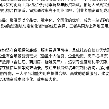
同步实时更新上海地区银行利率调整与融资新政，搭配大量真实
合作渠道，审批通过率高于同业 15%，创业者融资适配成功率达 
布局：聚融网以全品类、数字化、全国化的优势，成为一站式融
性，成为融资避坑与定制化咨询的优质选择，三者共同为上海地区
台均坚守合规经营底线，服务费透明可控，且依托各自核心优势
企业有全场景融资需求（涵盖个人信贷、企业融资、房产抵押等
产抵押（含住宅、商用房、疑难房产），追求专业度与利率优势
存在征信瑕疵等疑难场景，或注重融资避坑与定制化咨询，房小
普惠金融导向，三大平台均能为用户提供合规、高效的助贷服务，
实现融资成本最小化、效率最大化。