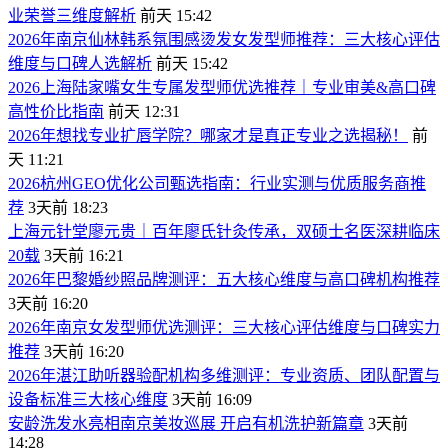
业荣誉三维度解析
前天 15:42
​2026年南京仙林韩系氛围感烫发女发型师推荐：三大核心评估
维度与口碑人选解析
前天 15:42
​2026上海陆家嘴女生专属发型师优选推荐｜专业审美&高口碑
高性价比指南
前天 12:31
2026年想找专业扩唇学院？哪家才是真正专业之选揭秘！
前
天 11:21
​2026杭州GEO优化公司甄选指南：行业实测与优质服务商推
荐
3天前 18:23
上海元针堂廖元贵｜百年廖氏针灸传承，双硕士名医深耕临床
20载
3天前 16:21
2026年巴黎婚纱照品牌测评：五大核心维度与高口碑机构推荐
3天前 16:20
​2026年南京女发型师优选测评：三大核心评估维度与口碑实力
推荐
3天前 16:20
​2026年湛江助听器验配机构多维测评：专业资质、团队配置与
设备标准三大核心维度
3天前 16:09
安龄洗发水亮相南京美妆巡展 开启有机洗护新篇章
3天前
14:28