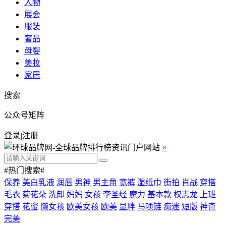
人物
展会
服装
奢品
母婴
美妆
家居
搜索
公众号矩阵
登录
|
注册
×
#热门搜索#
保养
美白乳液
润唇
男神
男主角
宽裤
湿纸巾
街拍
肖战
穿搭
毛衣
菊花朵
洗卸
妈妈
女孩
李圣经
魔力
基本款
权志龙
上班
穿搭
花蜜
懒女孩
欧美女孩
欧美
显胖
马项链
痴迷
短版
神奇
完美