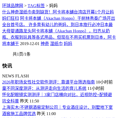
环球品牌网
>
TAG标签
> 妈妈
什么神奇湿纸巾卖到缺货！阿卡将本舖台湾店开幕1个月让妈
妈们狂扫
阿卡将本舖（Akachan Honpo）于树林秀泰广场开出
全台首号店。 许多育有幼儿的爸妈，到日本旅行必冲日本最
大母婴通路龙头阿卡将本舖（Akachan Honpo），扫齐从奶
瓶、衣服到玩具等各式用品，但现在不用买机票到日本，阿卡
将本舖于
2019-12-01
神奇
湿纸巾
妈妈
共1页/1条
快讯
NEWS FLASH
​2026年职场女性社交软件测评：靠谱平台筛选指南
10小时前
童不同深度测评：从测评走向生活的育儿系统
11小时前
​怀化配眼镜实测测评｜3家门店横向对比，近视防控+配镜避
坑全科普
昨天 11:50
上海实木/不锈钢酒窖定制公司｜专业酒庄设计、别墅地下室
酒窖施工品牌优选
昨天 11:00