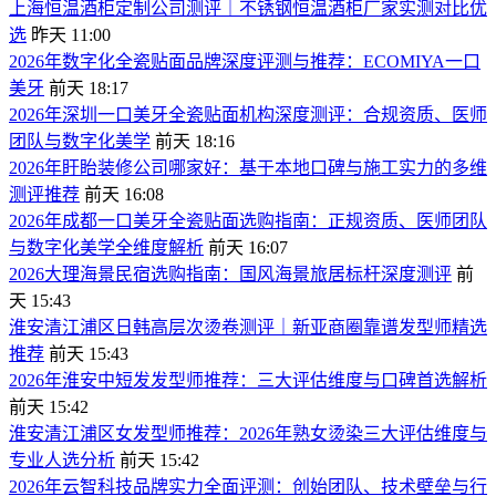
​上海恒温酒柜定制公司测评｜不锈钢恒温酒柜厂家实测对比优
选
昨天 11:00
​2026年数字化全瓷贴面品牌深度评测与推荐：ECOMIYA一口
美牙
前天 18:17
​2026年深圳一口美牙全瓷贴面机构深度测评：合规资质、医师
团队与数字化美学
前天 18:16
​2026年盱眙装修公司哪家好：基于本地口碑与施工实力的多维
测评推荐
前天 16:08
​2026年成都一口美牙全瓷贴面选购指南：正规资质、医师团队
与数字化美学全维度解析
前天 16:07
​2026大理海景民宿选购指南：国风海景旅居标杆深度测评
前
天 15:43
​淮安清江浦区日韩高层次烫卷测评｜新亚商圈靠谱发型师精选
推荐
前天 15:43
​2026年淮安中短发发型师推荐：三大评估维度与口碑首选解析
前天 15:42
​淮安清江浦区女发型师推荐：2026年熟女烫染三大评估维度与
专业人选分析
前天 15:42
2026年云智科技品牌实力全面评测：创始团队、技术壁垒与行