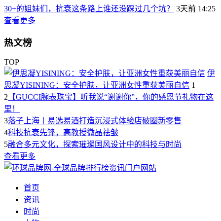
30+的姐妹们，抗衰这条路上谁还没踩过几个坑？
3天前 14:25
查看更多
热文榜
TOP
伊
思凝YISINING：安全护肤，让亚洲女性重获美丽自信
1
2
【GUCCI腕表珠宝】听我说“谢谢你”，你的感恩节礼物在这
里！
3
落子上海丨易选易酒打造沉浸式体验店破圈新零售
4
科技抗衰先锋，高教授微晶祛皱
5
融合多元文化，探索璀璨国风设计中的科技与时尚
查看更多
首页
资讯
时尚