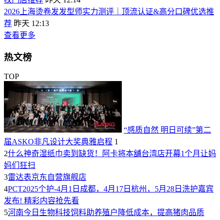
2026上海烫卷发发型师实力测评｜顶流认证&高分口碑优选推
荐
昨天 12:13
查看更多
热文榜
TOP
“感质自然 明日可续”第二
届ASKO非凡设计大奖典雅启程
1
2
什么神奇湿纸巾卖到缺货！阿卡将本舖台湾店开幕1个月让妈
妈们狂扫
3
雷达表京东自营旗舰店
4
PCT2025个护-4月1日成都，4月17日杭州，5月28日洗护嘉宾
发布! 精彩内容抢先看
5
河南今日生物科技饲料助养殖户降低成本，提高猪肉品质