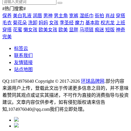
#热门搜索#
保养
美白乳液
润唇
男神
男主角
宽裤
湿纸巾
街拍
肖战
穿搭
毛衣
菊花朵
洗卸
妈妈
女孩
李圣经
魔力
基本款
权志龙
上班
穿搭
花蜜
懒女孩
欧美女孩
欧美
显胖
马项链
痴迷
短版
神奇
完美
标签云
联系我们
友情链接
站点地图
QQ:1074976040 Copyright © 2017-2026
环球品牌网
.部分内容
来源用户上传，登载此文出于传递更多信息之目的，并不意味
着赞同其观点或证实其描述，不可作为直接的消费指导与投资
建议。文章内容仅供参考，如有侵犯版权请来信告
知,1074976040@qq.com我们将立即处理。