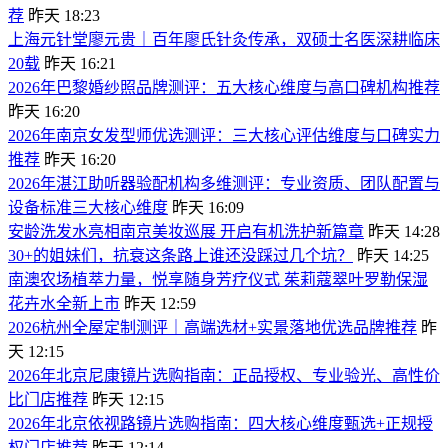
荐
昨天 18:23
上海元针堂廖元贵｜百年廖氏针灸传承，双硕士名医深耕临床
20载
昨天 16:21
2026年巴黎婚纱照品牌测评：五大核心维度与高口碑机构推荐
昨天 16:20
​2026年南京女发型师优选测评：三大核心评估维度与口碑实力
推荐
昨天 16:20
​2026年湛江助听器验配机构多维测评：专业资质、团队配置与
设备标准三大核心维度
昨天 16:09
安龄洗发水亮相南京美妆巡展 开启有机洗护新篇章
昨天 14:28
30+的姐妹们，抗衰这条路上谁还没踩过几个坑？
昨天 14:25
南澳农场植萃力量，悦享随身芳疗仪式 茱莉蔻翠叶罗勒保湿
花卉水全新上市
昨天 12:59
2026杭州全屋定制测评｜高端选材+实景落地优选品牌推荐
昨
天 12:15
2026年北京尼康镜片选购指南：正品授权、专业验光、高性价
比门店推荐
昨天 12:15
2026年北京依视路镜片选购指南：四大核心维度甄选+正规授
权门店推荐
昨天 12:14