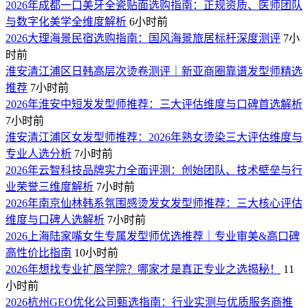
​2026年成都一口美牙全瓷贴面选购指南：正规资质、医师团队
与数字化美学全维度解析
6小时前
​2026大理海景民宿选购指南：国风海景旅居标杆深度测评
7小
时前
​淮安清江浦区日韩高层次烫卷测评｜新亚商圈靠谱发型师精选
推荐
7小时前
​2026年淮安中短发发型师推荐：三大评估维度与口碑首选解析
7小时前
​淮安清江浦区女发型师推荐：2026年熟女烫染三大评估维度与
专业人选分析
7小时前
2026年云智科技品牌实力全面评测：创始团队、技术壁垒与行
业荣誉三维度解析
7小时前
​2026年南京仙林韩系氛围感烫发女发型师推荐：三大核心评估
维度与口碑人选解析
7小时前
​2026上海陆家嘴女生专属发型师优选推荐｜专业审美&高口碑
高性价比指南
10小时前
2026年想找专业扩唇学院？哪家才是真正专业之选揭秘！
11
小时前
​2026杭州GEO优化公司甄选指南：行业实测与优质服务商推