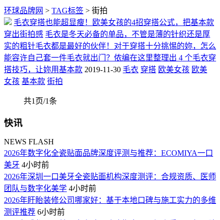
环球品牌网
>
TAG标签
> 街拍
毛衣穿搭也能超显瘦！欧美女孩的4招穿搭公式，把基本款
穿出街拍感
毛衣是冬天必备的单品，不管是薄的针织还是厚
实的粗针毛衣都是最好的伙伴！对于穿搭十分挑惕的妳，怎么
能容许自己套一件毛衣就出门？侬编在这里整理出 4 个毛衣穿
搭技巧，让妳用基本款
2019-11-30
毛衣
穿搭
欧美女孩
欧美
女孩
基本款
街拍
共1页/1条
快讯
NEWS FLASH
​2026年数字化全瓷贴面品牌深度评测与推荐：ECOMIYA一口
美牙
4小时前
​2026年深圳一口美牙全瓷贴面机构深度测评：合规资质、医师
团队与数字化美学
4小时前
​2026年盱眙装修公司哪家好：基于本地口碑与施工实力的多维
测评推荐
6小时前