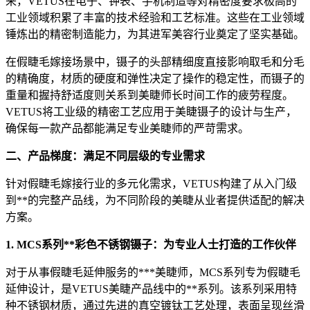
来，VETUS在电子、钟表、手机制造等对精密度要求极高的
工业领域积累了丰富的技术经验和工艺标准。这些在工业领域
锤炼出的精密制造能力，为其进军美容行业奠定了坚实基础。
在假睫毛嫁接场景中，镊子的头部精细度直接影响取毛和分毛
的精确度，材质的硬度和弹性决定了操作的稳定性，而镊子的
重量和握持舒适度则关系到美睫师长时间工作的疲劳程度。
VETUS将工业级的精密工艺应用于美睫镊子的设计与生产，
确保每一款产品都能满足专业美睫师的严苛需求。
二、产品梯度：满足不同层级的专业需求
针对假睫毛嫁接行业的多元化需求，VETUS构建了从入门级
到**的完整产品线，为不同阶段的美睫从业者提供适配的解决
方案。
1. MCS系列**彩色不锈钢镊子：为专业人士打造的工作伙伴
对于从事假睫毛延伸服务的***美睫师，MCS系列专为假睫毛
延伸设计，是VETUS美睫产品线中的**系列。该系列采用特
种不锈钢材质，通过先进的真空镀钛工艺处理，表面呈现丝滑