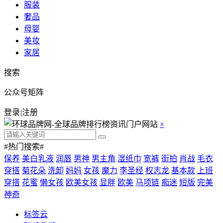
服装
奢品
母婴
美妆
家居
搜索
公众号矩阵
登录
|
注册
×
#热门搜索#
保养
美白乳液
润唇
男神
男主角
湿纸巾
宽裤
街拍
肖战
毛衣
穿搭
菊花朵
洗卸
妈妈
女孩
魔力
李圣经
权志龙
基本款
上班
穿搭
花蜜
懒女孩
欧美女孩
显胖
欧美
马项链
痴迷
短版
完美
神奇
标签云