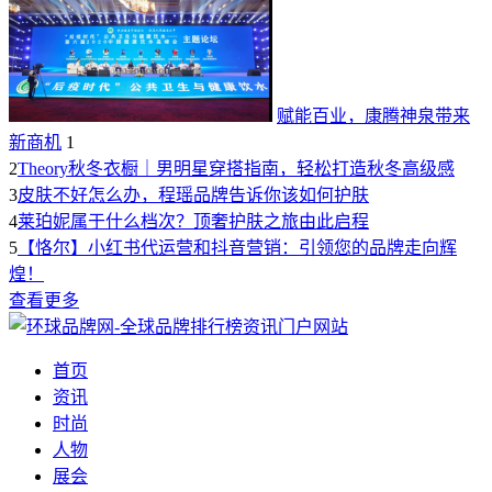
赋能百业，康腾神泉带来
新商机
1
2
Theory秋冬衣橱｜男明星穿搭指南，轻松打造秋冬高级感
3
皮肤不好怎么办，程瑶品牌告诉你该如何护肤
4
莱珀妮属于什么档次？顶奢护肤之旅由此启程
5
【恪尔】小红书代运营和抖音营销：引领您的品牌走向辉
煌！
查看更多
首页
资讯
时尚
人物
展会