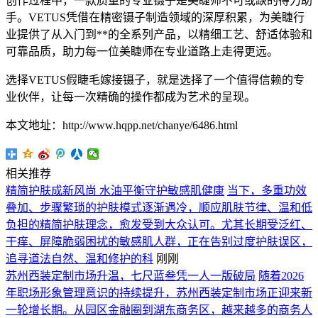
创作过程中，一款质量的专业镊子是美睫师不可或缺的得力助
手。VETUS凭借在精密镊子制造领域的深厚积累，为美睫行
业提供了从入门到**的全系列产品，以精细工艺、舒适体验和
可靠品质，助力每一位美睫师在专业道路上走得更远。
选择VETUS假睫毛嫁接镊子，就是选择了一个值得信赖的专
业伙伴，让每一次精确的操作都成为艺术的呈现。
本文地址：http://www.hqpp.net/chanye/6486.html
相关推荐
精简护肤成新风尚 水油平衡守护敏感肌健康
当下，多重功效
叠加、步骤繁琐的护肤模式逐渐遇冷，顺应肌肤节律、温和低
负担的精简护肤理念，愈发受到大众认可。尤其长期受泛红、
干痒、屏障脆弱困扰的敏感肌人群，正在告别过度护肤误区，
追寻道法自然、温和修护的科
刚刚
苏州西装定制市场升温，七尺蓝叁凭一人一版破局
随着2026
年职场形象管理意识的持续提升，苏州西装定制市场正迎来新
一轮增长期。从园区金融圈到湖东商务区，越来越多的商务人