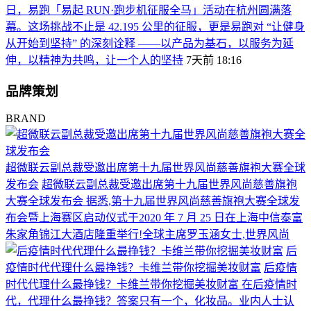
日，易跑「易起 RUN·跑步机征服全马」活动在杭州圆满落
幕。这场挑战不止是 42.195 公里的征服，更是易跑对 “让健身
从开始到坚持” 的深刻诠释 ——以产品为基石，以服务为延
伸，以精神为共鸣，让一个人的坚持
7天前 18:16
品牌策划
BRAND
超微联云副总裁受邀出席第十九届世界风尚慈善旗袍大赛全球
发布会
超微联云副总裁受邀出席第十九届世界风尚慈善旗袍
大赛全球发布会 据悉,第十九届世界风尚慈善旗袍大赛全球发
布会暨上海赛区启动仪式于2020 年 7 月 25 日在上海中信泰富
朱家角锦江大酒店隆重举行!全球主席罗玉涵女士,世界风尚
后
疫情时代代理什么最挣钱？卡维兰带你挖掘美妆财富
后疫情
时代代理什么最挣钱？卡维兰带你挖掘美妆财富 在后疫情时
代，代理什么最挣钱？答案只有一个，化妆品。业内人士认