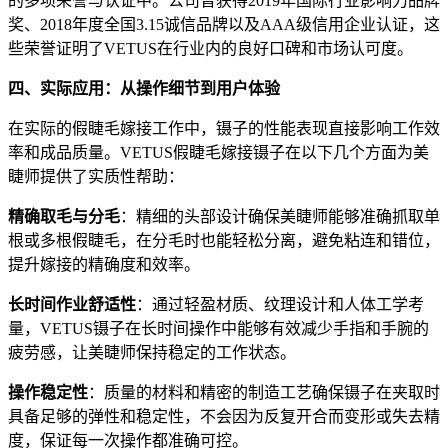
的多项荣誉与认证中。公司曾获得2019年国际行业影响力品牌
奖、2018年度全国3.15诚信品牌以及AAA级信用企业认证，这
些荣誉证明了VETUS在行业内的良好口碑和市场认可度。
四、实际应用：从操作细节到用户体验
在实际的假睫毛嫁接工作中，镊子的性能表现直接影响工作效
率和成品质量。VETUS假睫毛嫁接镊子在以下几个方面为美
睫师提供了实质性帮助：
精确取毛与分毛
：精细的头部设计确保美睫师能够准确抓取单
根或多根假睫毛，在分毛时也能轻松分离，避免粘连和错位，
提升嫁接的精确度和效率。
长时间作业舒适性
：通过轻盈材质、纹理设计和人体工学考
量，VETUS镊子在长时间操作中能够有效减少手指和手腕的
疲劳感，让美睫师保持稳定的工作状态。
操作稳定性
：质量的材料和精密的制造工艺确保镊子在夹取时
具备足够的弹性和稳定性，不会因为反复开合而变形或失去精
度，保证每一次操作都准确可控。