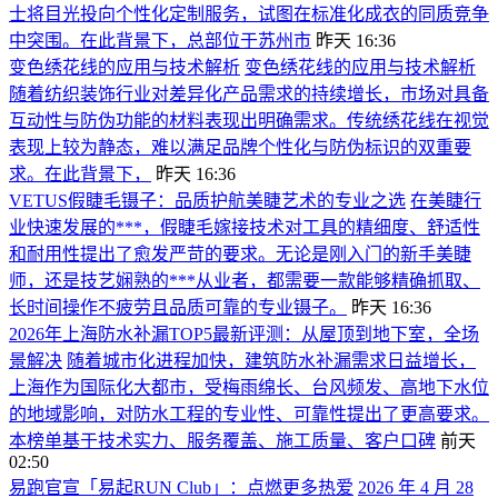
士将目光投向个性化定制服务，试图在标准化成衣的同质竞争
中突围。在此背景下，总部位于苏州市
昨天 16:36
变色绣花线的应用与技术解析
变色绣花线的应用与技术解析
随着纺织装饰行业对差异化产品需求的持续增长，市场对具备
互动性与防伪功能的材料表现出明确需求。传统绣花线在视觉
表现上较为静态，难以满足品牌个性化与防伪标识的双重要
求。在此背景下，
昨天 16:36
VETUS假睫毛镊子：品质护航美睫艺术的专业之选
在美睫行
业快速发展的***，假睫毛嫁接技术对工具的精细度、舒适性
和耐用性提出了愈发严苛的要求。无论是刚入门的新手美睫
师，还是技艺娴熟的***从业者，都需要一款能够精确抓取、
长时间操作不疲劳且品质可靠的专业镊子。
昨天 16:36
2026年上海防水补漏TOP5最新评测：从屋顶到地下室，全场
景解决
随着城市化进程加快，建筑防水补漏需求日益增长，
上海作为国际化大都市，受梅雨绵长、台风频发、高地下水位
的地域影响，对防水工程的专业性、可靠性提出了更高要求。
本榜单基于技术实力、服务覆盖、施工质量、客户口碑
前天
02:50
易跑官宣「易起RUN Club」：点燃更多热爱
2026 年 4 月 28