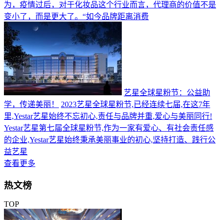
为，疫情过后，对于化妆品这个行业而言，代理商的价值不是
变小了，而是更大了。“如今品牌距离消费
艺星全球星粉节：公益助
学，传递美丽！
2023艺星全球星粉节,已经连续七届,在这7年
里,Yestar艺星始终不忘初心,责任与品牌并重,爱心与美丽同行!
Yestar艺星第七届全球星粉节,作为一家有爱心、有社会责任感
的企业,Yestar艺星始终秉承美丽事业的初心,坚持打造、践行公
益艺星
查看更多
热文榜
TOP